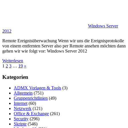
Windows Server
2012
Remote Ereignisüberwachung Wenn wir uns die Ereignisprotokolle
von einem entfernten Server also per Remote ansehen möchten dann
gehen wir wie folgt vor: Windows Server 2012
Weiterlesen
Seitennummerierung
Nächste
1
2
3
…
19
»
Beiträge
der
Kategorien
Beiträge
ADMX Vorlagen & Tools
(3)
Allgemein
(751)
Gruppenrichtlinien
(49)
Internet
(60)
Netzwerk
(121)
Office & Exchange
(261)
Security
(296)
Skripte
(546)