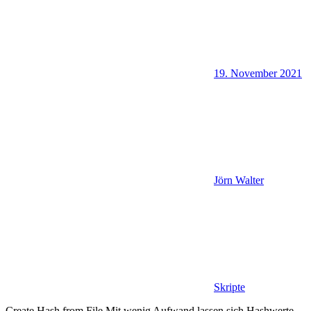
19. November 2021
Jörn Walter
Skripte
Create Hash from File Mit wenig Aufwand lassen sich Hashwerte