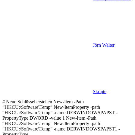
Jörn Walter
Skripte
# Neue Schlüssel erstellen New-Item -Path
“HKCU:\Software\Temp” New-ItemProperty -path
“HKCU:\Software\Temp” -name DERWINDOWSPAPST -
PropertyType DWORD -value 1 New-Item -Path
“HKCU:\Software\Temp” New-ItemProperty -path
“HKCU:\Software\Temp” -name DERWINDOWSPAPST1 -
PropertyType