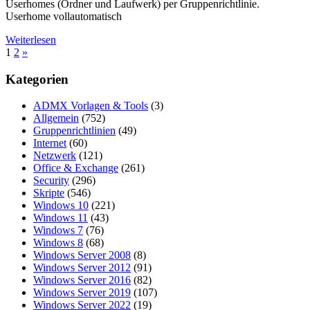
Userhomes (Ordner und Laufwerk) per Gruppenrichtlinie.
Userhome vollautomatisch
Weiterlesen
Seitennummerierung
Nächste
1
2
»
Beiträge
der
Kategorien
Beiträge
ADMX Vorlagen & Tools
(3)
Allgemein
(752)
Gruppenrichtlinien
(49)
Internet
(60)
Netzwerk
(121)
Office & Exchange
(261)
Security
(296)
Skripte
(546)
Windows 10
(221)
Windows 11
(43)
Windows 7
(76)
Windows 8
(68)
Windows Server 2008
(8)
Windows Server 2012
(91)
Windows Server 2016
(82)
Windows Server 2019
(107)
Windows Server 2022
(19)