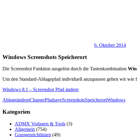
6. Oktober 2014
Windows Screenshots Speicherort
Die Screenshot Funktion ausgelöst durch die Tastenkombination
Wind
Um den Standard-Ablagepfad individuell anzupassen gehen wir wie fo
Windows 8.1 – Screenshot Pfad ändern
Ablage
ändern
Change
Pfad
save
Screenshots
Speicherort
Windows
Kategorien
ADMX Vorlagen & Tools
(3)
Allgemein
(754)
Gruppenrichtlinien
(49)