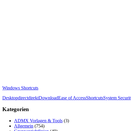
Windows Shortcuts
Desktop
direct
direkt
Download
Ease of Access
Shortcuts
System Securi
Kategorien
ADMX Vorlagen & Tools
(3)
Allgemein
(754)