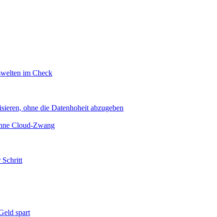
swelten im Check
sieren, ohne die Datenhoheit abzugeben
 ohne Cloud-Zwang
 Schritt
eld spart