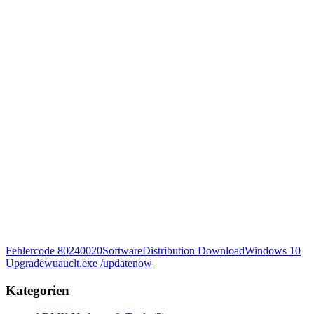
Fehlercode 80240020
SoftwareDistribution Download
Windows 10
Upgrade
wuauclt.exe /updatenow
Kategorien