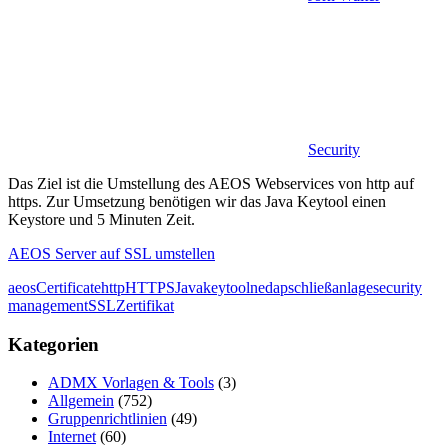
Security
Das Ziel ist die Umstellung des AEOS Webservices von http auf
https. Zur Umsetzung benötigen wir das Java Keytool einen
Keystore und 5 Minuten Zeit.
AEOS Server auf SSL umstellen
aeos
Certificate
http
HTTPS
Java
keytool
nedap
schließanlage
security
management
SSL
Zertifikat
Kategorien
ADMX Vorlagen & Tools
(3)
Allgemein
(752)
Gruppenrichtlinien
(49)
Internet
(60)