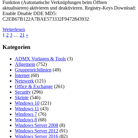
Funktion (Automatische Verknüpfungen beim Öffnen
aktualisieren) aktivieren und deaktivieren. Registry-Keys Download:
Enable Disable DDE MD5:
C2EB67B122A7BAE573332F9472843932
Weiterlesen
Seitennummerierung
Nächste
1
2
3
…
21
»
Beiträge
der
Kategorien
Beiträge
ADMX Vorlagen & Tools
(3)
Allgemein
(752)
Gruppenrichtlinien
(49)
Internet
(60)
Netzwerk
(121)
Office & Exchange
(261)
Security
(296)
Skripte
(546)
Windows 10
(221)
Windows 11
(43)
Windows 7
(76)
Windows 8
(68)
Windows Server 2008
(8)
Windows Server 2012
(91)
Windows Server 2016
(82)