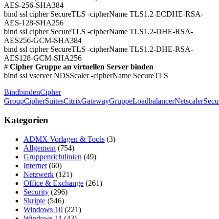
AES-256-SHA384
bind ssl cipher SecureTLS -cipherName TLS1.2-ECDHE-RSA-
AES-128-SHA256
bind ssl cipher SecureTLS -cipherName TLS1.2-DHE-RSA-
AES256-GCM-SHA384
bind ssl cipher SecureTLS -cipherName TLS1.2-DHE-RSA-
AES128-GCM-SHA256
#
Cipher Gruppe an virtuellen Server binden
bind ssl vserver NDSScaler -cipherName SecureTLS
Bind
binden
Cipher
Group
CipherSuites
Citrix
Gateway
Gruppe
Loadbalancer
Netscaler
Secu
Kategorien
ADMX Vorlagen & Tools
(3)
Allgemein
(754)
Gruppenrichtlinien
(49)
Internet
(60)
Netzwerk
(121)
Office & Exchange
(261)
Security
(296)
Skripte
(546)
Windows 10
(221)
Windows 11
(43)