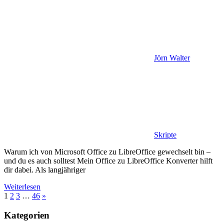
Jörn Walter
Skripte
Warum ich von Microsoft Office zu LibreOffice gewechselt bin –
und du es auch solltest Mein Office zu LibreOffice Konverter hilft
dir dabei. Als langjähriger
Weiterlesen
Seitennummerierung
Nächste
1
2
3
…
46
»
Beiträge
der
Kategorien