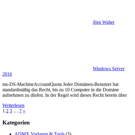
Jörn Walter
Windows Server
2016
ms-DS-MachineAccountQuota Jeder Domänen-Benutzer hat
standardmäßig das Recht, bis zu 10 Computer in die Domäne
aufnehmen zu dürfen. In der Regel wird dieses Recht bereits über
Weiterlesen
Seitennummerierung
Nächste
1
2
3
…
7
»
Beiträge
der
Kategorien
Beiträge
ADMX Vorlagen & Tools
(3)