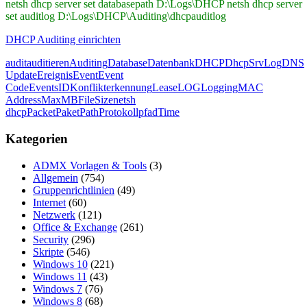
netsh dhcp server set databasepath D:\Logs\DHCP netsh dhcp server
set auditlog D:\Logs\DHCP\Auditing\dhcpauditlog
DHCP Auditing einrichten
audit
auditieren
Auditing
Database
Datenbank
DHCP
DhcpSrvLog
DNS
Update
Ereignis
Event
Event
Code
Events
ID
Konflikterkennung
Lease
LOG
Logging
MAC
Address
MaxMBFileSize
netsh
dhcp
Packet
Paket
Path
Protokollpfad
Time
Kategorien
ADMX Vorlagen & Tools
(3)
Allgemein
(754)
Gruppenrichtlinien
(49)
Internet
(60)
Netzwerk
(121)
Office & Exchange
(261)
Security
(296)
Skripte
(546)
Windows 10
(221)
Windows 11
(43)
Windows 7
(76)
Windows 8
(68)