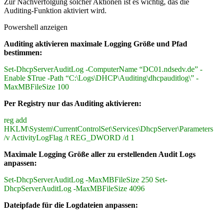
Zur Nachverfolgung solcher Aktionen ist es wichtig, das die
Auditing-Funktion aktiviert wird.
Powershell anzeigen
Auditing aktivieren maximale Logging Größe und Pfad
bestimmen:
Set-DhcpServerAuditLog -ComputerName “DC01.ndsedv.de” -
Enable $True -Path “C:\Logs\DHCP\Auditing\dhcpauditlog\” -
MaxMBFileSize 100
Per Registry nur das Auditing aktivieren:
reg add
HKLM\System\CurrentControlSet\Services\DhcpServer\Parameters
/v ActivityLogFlag /t REG_DWORD /d 1
Maximale Logging Größe aller zu erstellenden Audit Logs
anpassen:
Set-DhcpServerAuditLog -MaxMBFileSize 250 Set-
DhcpServerAuditLog -MaxMBFileSize 4096
Dateipfade für die Logdateien anpassen: