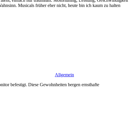
Talent, einfach nur traumhaft. Motortuning, Leistung, Geschwindigkeit
hnsinn. Musicals früher eher nicht, heute bin ich kaum zu halten
Allgemein
nitor befestigt. Diese Gewohnheiten bergen ernsthafte