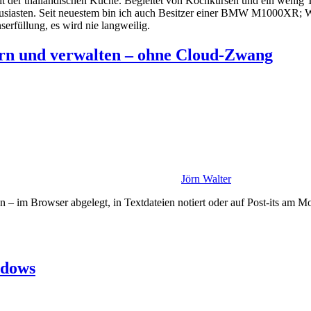
 mit der thailändischen Küche. Begleitet von Kochkursen und ein wenig 
husiasten. Seit neuestem bin ich auch Besitzer einer BMW M1000XR; Wa
erfüllung, es wird nie langweilig.
ern und verwalten – ohne Cloud-Zwang
Jörn Walter
 im Browser abgelegt, in Textdateien notiert oder auf Post-its am Mo
ndows