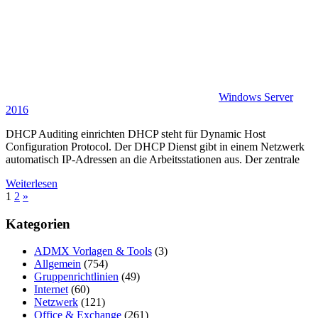
Windows Server
2016
DHCP Auditing einrichten DHCP steht für Dynamic Host
Configuration Protocol. Der DHCP Dienst gibt in einem Netzwerk
automatisch IP-Adressen an die Arbeitsstationen aus. Der zentrale
Weiterlesen
Seitennummerierung
Nächste
1
2
»
Beiträge
der
Kategorien
Beiträge
ADMX Vorlagen & Tools
(3)
Allgemein
(754)
Gruppenrichtlinien
(49)
Internet
(60)
Netzwerk
(121)
Office & Exchange
(261)