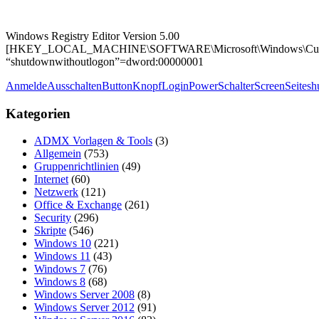
Windows Registry Editor Version 5.00
[HKEY_LOCAL_MACHINE\SOFTWARE\Microsoft\Windows\Current
“shutdownwithoutlogon”=dword:00000001
Anmelde
Ausschalten
Button
Knopf
Login
Power
Schalter
Screen
Seite
sh
Kategorien
ADMX Vorlagen & Tools
(3)
Allgemein
(753)
Gruppenrichtlinien
(49)
Internet
(60)
Netzwerk
(121)
Office & Exchange
(261)
Security
(296)
Skripte
(546)
Windows 10
(221)
Windows 11
(43)
Windows 7
(76)
Windows 8
(68)
Windows Server 2008
(8)
Windows Server 2012
(91)