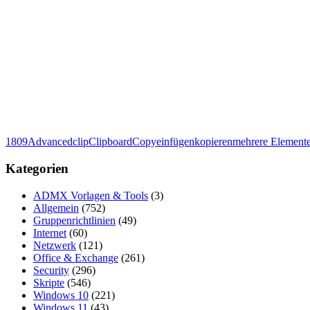
1809
Advanced
clip
Clipboard
Copy
einfügen
kopieren
mehrere Element
Kategorien
ADMX Vorlagen & Tools
(3)
Allgemein
(752)
Gruppenrichtlinien
(49)
Internet
(60)
Netzwerk
(121)
Office & Exchange
(261)
Security
(296)
Skripte
(546)
Windows 10
(221)
Windows 11
(43)