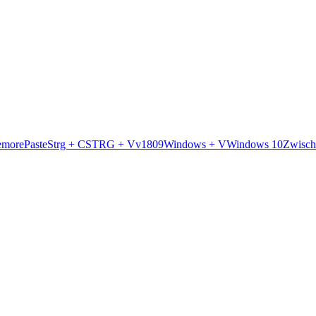
e
more
Paste
Strg + C
STRG + V
v1809
Windows + V
Windows 10
Zwisch