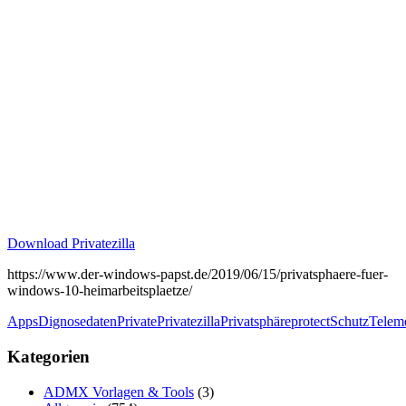
Download Privatezilla
https://www.der-windows-papst.de/2019/06/15/privatsphaere-fuer-
windows-10-heimarbeitsplaetze/
Apps
Dignosedaten
Private
Privatezilla
Privatsphäre
protect
Schutz
Teleme
Kategorien
ADMX Vorlagen & Tools
(3)