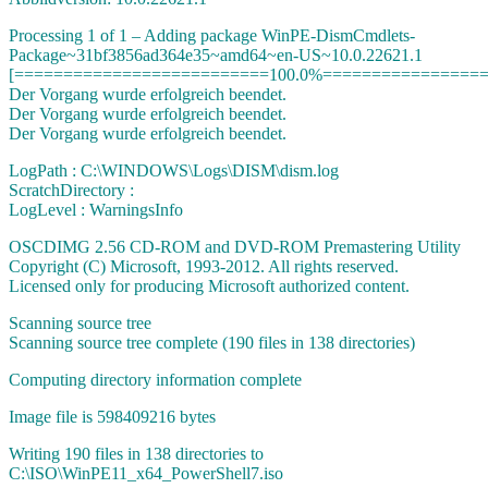
Processing 1 of 1 – Adding package WinPE-DismCmdlets-
Package~31bf3856ad364e35~amd64~en-US~10.0.22621.1
[==========================100.0%=================
Der Vorgang wurde erfolgreich beendet.
Der Vorgang wurde erfolgreich beendet.
Der Vorgang wurde erfolgreich beendet.
LogPath : C:\WINDOWS\Logs\DISM\dism.log
ScratchDirectory :
LogLevel : WarningsInfo
OSCDIMG 2.56 CD-ROM and DVD-ROM Premastering Utility
Copyright (C) Microsoft, 1993-2012. All rights reserved.
Licensed only for producing Microsoft authorized content.
Scanning source tree
Scanning source tree complete (190 files in 138 directories)
Computing directory information complete
Image file is 598409216 bytes
Writing 190 files in 138 directories to
C:\ISO\WinPE11_x64_PowerShell7.iso