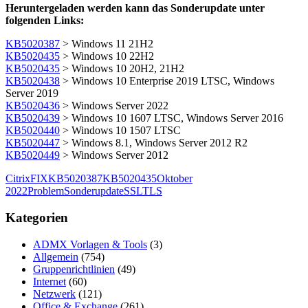
Heruntergeladen werden kann das Sonderupdate unter
folgenden Links:
KB5020387
> Windows 11 21H2
KB5020435
> Windows 10 22H2
KB5020435
> Windows 10 20H2, 21H2
KB5020438
> Windows 10 Enterprise 2019 LTSC, Windows
Server 2019
KB5020436
> Windows Server 2022
KB5020439
> Windows 10 1607 LTSC, Windows Server 2016
KB5020440
> Windows 10 1507 LTSC
KB5020447
> Windows 8.1, Windows Server 2012 R2
KB5020449
> Windows Server 2012
Citrix
FIX
KB5020387
KB5020435
Oktober
2022
Problem
Sonderupdate
SSL
TLS
Kategorien
ADMX Vorlagen & Tools
(3)
Allgemein
(754)
Gruppenrichtlinien
(49)
Internet
(60)
Netzwerk
(121)
Office & Exchange
(261)