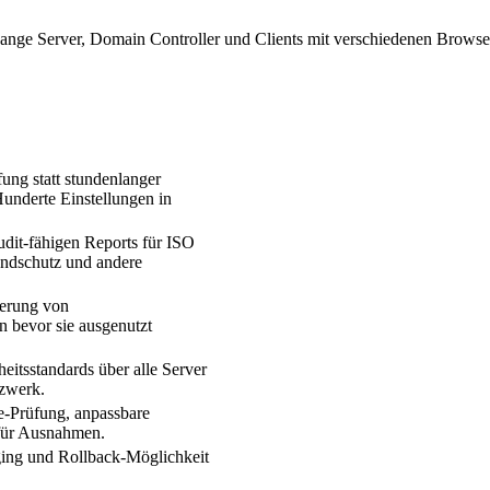
e Server, Domain Controller und Clients mit verschiedenen Browsern.
fung statt stundenlanger
Hunderte Einstellungen in
dit-fähigen Reports für ISO
ndschutz und andere
ierung von
n bevor sie ausgenutzt
heitsstandards über alle Server
tzwerk.
-Prüfung, anpassbare
t für Ausnahmen.
ging und Rollback-Möglichkeit