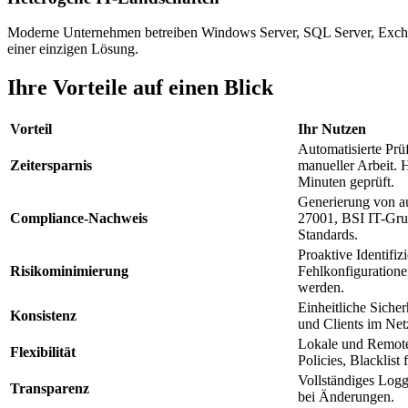
Moderne Unternehmen betreiben Windows Server, SQL Server, Exchang
einer einzigen Lösung.
Ihre Vorteile auf einen Blick
Vorteil
Ihr Nutzen
Automatisierte Prü
Zeitersparnis
manueller Arbeit. 
Minuten geprüft.
Generierung von au
Compliance-Nachweis
27001, BSI IT-Gru
Standards.
Proaktive Identifiz
Risikominimierung
Fehlkonfiguratione
werden.
Einheitliche Sicher
Konsistenz
und Clients im Ne
Lokale und Remote
Flexibilität
Policies, Blacklis
Vollständiges Log
Transparenz
bei Änderungen.