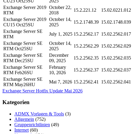
CU23 Oct25SU
2025
Exchange Server 2019
October 22,
15.2.221.12
15.02.0221.012
RTM
2018
Exchange Server 2019
October 14,
15.2.1748.39
15.02.1748.039
CU15 Oct25SU
2025
Exchange Server SE
July 1, 2025
15.2.2562.17
15.02.2562.017
RTM
Exchange Server SE
October 14,
15.2.2562.29
15.02.2562.029
RTM Oct25SU
2025
Exchange Server SE
December
15.2.2562.35
15.02.2562.035
RTM Dec25SU
09, 2025
Exchange Server SE
February
15.2.2562.37
15.02.2562.037
RTM Feb26SU
10, 2026
Exchange Server SE
Mai 7, 2026
15.2.2562.41
15.02.2562.041
RTM May26HU
Exchange Server Hotfix Update Mai 2026
Kategorien
ADMX Vorlagen & Tools
(3)
Allgemein
(752)
Gruppenrichtlinien
(49)
Internet
(60)