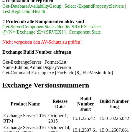
# Replikation überprüfen
Get-DatabaseAvailabilityGroup | Select -ExpandProperty:Servers |
Test-ReplicationHealth
# Prüfen ob alle Komponenten aktiv sind
Get-ServerComponentState -Identity SRVEX | select
@{N=’Exchange’;E={SRVEX}}, Component,State
Nicht vergessen den AV-Schutz zu prüfen!
Exchange Build Number abfragen
Get-ExchangeServer | Format-List
Name,Edition,AdminDisplayVersion
Get-Command Exsetup.exe | ForEach {$_.FileVersionInfo}
Exchange Versionsnummern
Build
Release
Build Number
Product Name
Number
Date
long
short
Exchange Server 2016
October 1,
15.1.225.42
15.01.0225.042
RTM
2015
Exchange Server 2016
October 14,
15.1.2507.61
15.01.2507.061