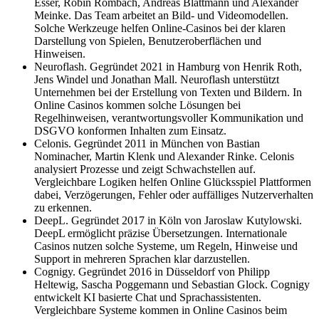
Esser, Robin Rombach, Andreas Blattmann und Alexander
Meinke. Das Team arbeitet an Bild- und Videomodellen.
Solche Werkzeuge helfen Online-Casinos bei der klaren
Darstellung von Spielen, Benutzeroberflächen und
Hinweisen.
Neuroflash. Gegründet 2021 in Hamburg von Henrik Roth,
Jens Windel und Jonathan Mall. Neuroflash unterstützt
Unternehmen bei der Erstellung von Texten und Bildern. In
Online Casinos kommen solche Lösungen bei
Regelhinweisen, verantwortungsvoller Kommunikation und
DSGVO konformen Inhalten zum Einsatz.
Celonis. Gegründet 2011 in München von Bastian
Nominacher, Martin Klenk und Alexander Rinke. Celonis
analysiert Prozesse und zeigt Schwachstellen auf.
Vergleichbare Logiken helfen Online Glücksspiel Plattformen
dabei, Verzögerungen, Fehler oder auffälliges Nutzerverhalten
zu erkennen.
DeepL. Gegründet 2017 in Köln von Jaroslaw Kutylowski.
DeepL ermöglicht präzise Übersetzungen. Internationale
Casinos nutzen solche Systeme, um Regeln, Hinweise und
Support in mehreren Sprachen klar darzustellen.
Cognigy. Gegründet 2016 in Düsseldorf von Philipp
Heltewig, Sascha Poggemann und Sebastian Glock. Cognigy
entwickelt KI basierte Chat und Sprachassistenten.
Vergleichbare Systeme kommen in Online Casinos beim