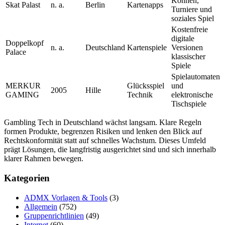
Können,
Skat Palast
n. a.
Berlin
Kartenapps
Turniere und
soziales Spiel
Kostenfreie
digitale
Doppelkopf
n. a.
Deutschland
Kartenspiele
Versionen
Palace
klassischer
Spiele
Spielautomaten
MERKUR
Glücksspiel
und
2005
Hille
GAMING
Technik
elektronische
Tischspiele
Gambling Tech in Deutschland wächst langsam. Klare Regeln
formen Produkte, begrenzen Risiken und lenken den Blick auf
Rechtskonformität statt auf schnelles Wachstum. Dieses Umfeld
prägt Lösungen, die langfristig ausgerichtet sind und sich innerhalb
klarer Rahmen bewegen.
Kategorien
ADMX Vorlagen & Tools
(3)
Allgemein
(752)
Gruppenrichtlinien
(49)
Internet
(60)