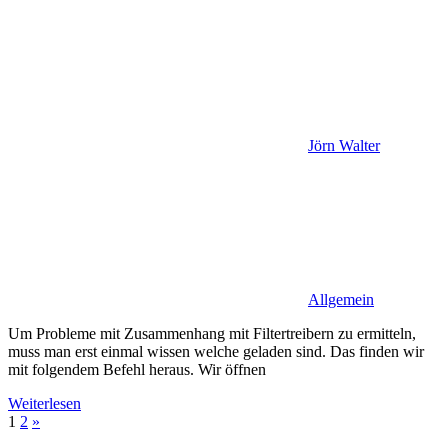
Jörn Walter
Allgemein
Um Probleme mit Zusammenhang mit Filtertreibern zu ermitteln,
muss man erst einmal wissen welche geladen sind. Das finden wir
mit folgendem Befehl heraus. Wir öffnen
Weiterlesen
Seitennummerierung
Nächste
1
2
»
Beiträge