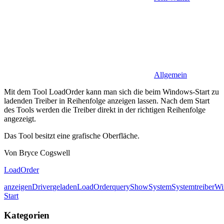
Allgemein
Mit dem Tool LoadOrder kann man sich die beim Windows-Start zu
ladenden Treiber in Reihenfolge anzeigen lassen. Nach dem Start
des Tools werden die Treiber direkt in der richtigen Reihenfolge
angezeigt.
Das Tool besitzt eine grafische Oberfläche.
Von Bryce Cogswell
LoadOrder
anzeigen
Driver
geladen
LoadOrder
query
Show
System
Systemtreiber
Wi
Start
Kategorien