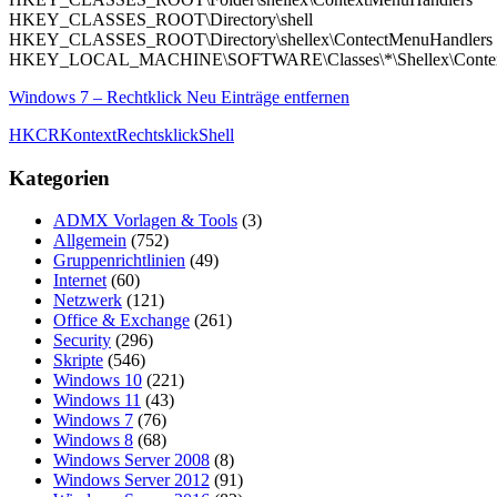
HKEY_CLASSES_ROOT\Directory\shell
HKEY_CLASSES_ROOT\Directory\shellex\ContectMenuHandlers
HKEY_LOCAL_MACHINE\SOFTWARE\Classes\*\Shellex\Contex
Windows 7 – Rechtklick Neu Einträge entfernen
HKCR
Kontext
Rechtsklick
Shell
Kategorien
ADMX Vorlagen & Tools
(3)
Allgemein
(752)
Gruppenrichtlinien
(49)
Internet
(60)
Netzwerk
(121)
Office & Exchange
(261)
Security
(296)
Skripte
(546)
Windows 10
(221)
Windows 11
(43)
Windows 7
(76)
Windows 8
(68)
Windows Server 2008
(8)
Windows Server 2012
(91)