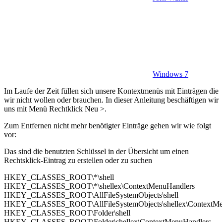
Windows 7
Im Laufe der Zeit füllen sich unsere Kontextmenüs mit Einträgen die
wir nicht wollen oder brauchen. In dieser Anleitung beschäftigen wir
uns mit Menü Rechtklick Neu >.
Zum Entfernen nicht mehr benötigter Einträge gehen wir wie folgt
vor:
Das sind die benutzten Schlüssel in der Übersicht um einen
Rechtsklick-Eintrag zu erstellen oder zu suchen
HKEY_CLASSES_ROOT\*\shell
HKEY_CLASSES_ROOT\*\shellex\ContextMenuHandlers
HKEY_CLASSES_ROOT\AllFileSystemObjects\shell
HKEY_CLASSES_ROOT\AllFileSystemObjects\shellex\ContextMe
HKEY_CLASSES_ROOT\Folder\shell
HKEY_CLASSES_ROOT\Folder\shellex\ContextMenuHandlers