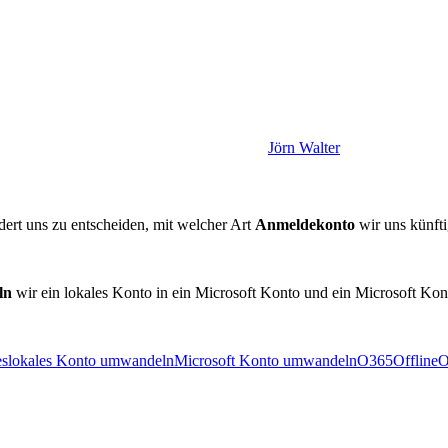
Jörn Walter
ert uns zu entscheiden, mit welcher Art
Anmeldekonto
wir uns künft
ln
wir ein lokales Konto in ein Microsoft Konto und ein Microsoft Kon
es
lokales Konto umwandeln
Microsoft Konto umwandeln
O365
Offline
O