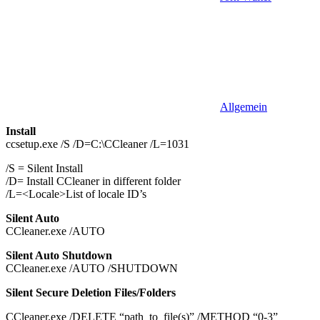
Allgemein
Install
ccsetup.exe /S /D=C:\CCleaner /L=1031
/S = Silent Install
/D= Install CCleaner in different folder
/L=<Locale>List of locale ID’s
Silent Auto
CCleaner.exe /AUTO
Silent Auto Shutdown
CCleaner.exe /AUTO /SHUTDOWN
Silent Secure Deletion Files/Folders
CCleaner.exe /DELETE “path_to_file(s)” /METHOD “0-3”