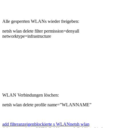
Alle gesperrten WLANs wieder freigeben:
netsh wlan delete filter permission=denyall
networktype=infrastructure
WLAN Verbindungen löschen:
netsh wlan delete profile name=”WLANNAME”
add filter
anzeigen
blockierte s WLAN
netsh wlan