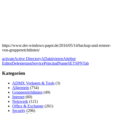
https://www.der-windows-papst.de/2016/05/14/backup-und-restore-
von-gruppenrichtlinien/
activate
Active Directory
AD
aktivieren
Attribut
Editor
Delegierung
ServicePrincipalName
SETSPN
Tab
Kategorien
ADMX Vorlagen & Tools
(3)
Allgemein
(754)
Gruppenrichtlinien
(49)
Internet
(60)
Netzwerk
(121)
Office & Exchange
(261)
Security
(296)