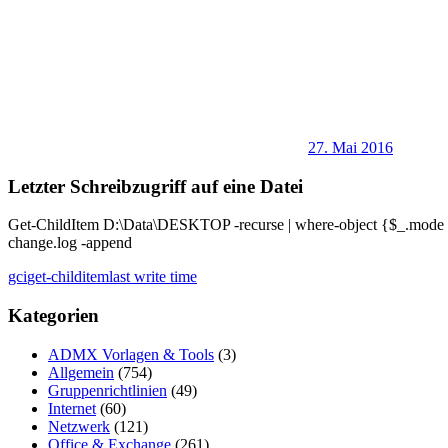
27. Mai 2016
Letzter Schreibzugriff auf eine Datei
Get-ChildItem D:\Data\DESKTOP -recurse | where-object {$_.mode -notm
change.log -append
gci
get-childitem
last write time
Kategorien
ADMX Vorlagen & Tools
(3)
Allgemein
(754)
Gruppenrichtlinien
(49)
Internet
(60)
Netzwerk
(121)
Office & Exchange
(261)