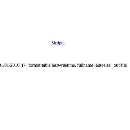
Skripte
1/2016”)} | format-table lastwritetime, fullname -autosize | out-file