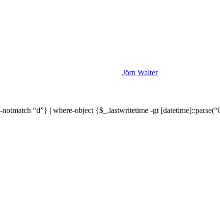
Jörn Walter
atch “d”} | where-object {$_.lastwritetime -gt [datetime]::parse(“01/0