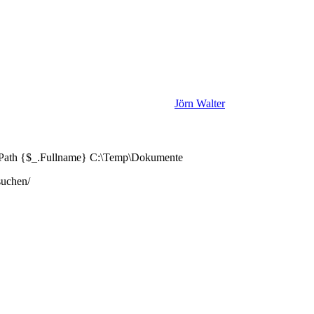
Jörn Walter
em -Path {$_.Fullname} C:\Temp\Dokumente
suchen/