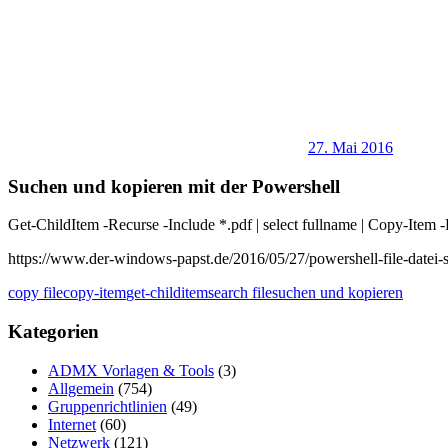
27. Mai 2016
Suchen und kopieren mit der Powershell
Get-ChildItem -Recurse -Include *.pdf | select fullname | Copy-It
https://www.der-windows-papst.de/2016/05/27/powershell-file-datei-
copy file
copy-item
get-childitem
search file
suchen und kopieren
Kategorien
ADMX Vorlagen & Tools
(3)
Allgemein
(754)
Gruppenrichtlinien
(49)
Internet
(60)
Netzwerk
(121)