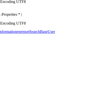
 -Encoding UTF8
roperties * |
 -Encoding UTF8
Informationen
report
SearchBase
User