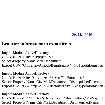
29. Mai 2016
Benutzer Informationen exportieren
Import-Module ActiveDirectory
Get-ADUser -Filter * -Properties * |
Select -Property Name,Mail,Department |
Export-CSV “C:\\Temp\\AlleADBenutzer.csv” -NoTypeInformation
Import-Module ActiveDirectory
Get-ADUser -Filter ‘City -like “*Essen*”‘ -Properties * |
Select -Property Name,City,Mail,Department,DistinguishedName |
Export-CSV “C:\\Temp\\AlleADBenutzer.csv” -NoTypeInformation
Import-Module ActiveDirectory
Get-ADUser -LDAPFilter ‘(Department=*Buchhaltung*)’ -Properties
Select -Property Name,City,Mail,Department,DistinguishedName |