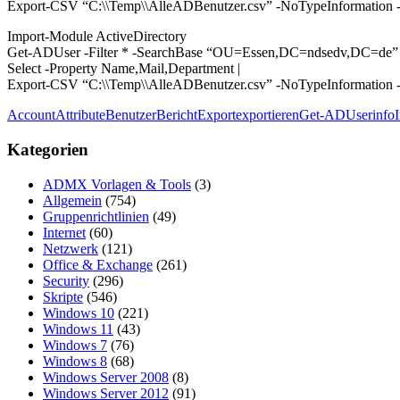
Export-CSV “C:\\Temp\\AlleADBenutzer.csv” -NoTypeInformation
Import-Module ActiveDirectory
Get-ADUser -Filter * -SearchBase “OU=Essen,DC=ndsedv,DC=de” -P
Select -Property Name,Mail,Department |
Export-CSV “C:\\Temp\\AlleADBenutzer.csv” -NoTypeInformation
Account
Attribute
Benutzer
Bericht
Export
exportieren
Get-ADUser
info
Kategorien
ADMX Vorlagen & Tools
(3)
Allgemein
(754)
Gruppenrichtlinien
(49)
Internet
(60)
Netzwerk
(121)
Office & Exchange
(261)
Security
(296)
Skripte
(546)
Windows 10
(221)
Windows 11
(43)
Windows 7
(76)
Windows 8
(68)
Windows Server 2008
(8)
Windows Server 2012
(91)