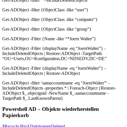
Get-ADObject -filter * –IncludeDeletedObjects
Get-ADObject -filter {ObjectClass -like “user”}
Get-ADObject -filter {ObjectClass -like “computer”}
Get-ADObject -filter {ObjectClass -like “group”}
Get-ADObject -Filter {Name -like “*Joern Walter”}
Get-ADObject -Filter {displayName -eq “JoernWalter”} -
IncludeDeletedObjects | Restore-ADObject -TargetPath
“OU=Users,OU=Konfiguration,DC=NDSEDV,DC=DE”
Get-ADObject -Filter {displayName -eq “JoernWalter”} -
IncludeDeletedObjects | Restore-ADObject
Get-ADObject -filter ‘samaccountname -eq “JoernWalter”‘ -
IncludeDeletedObjects -properties * | Foreach-Object {Restore-
ADObject $_.objectguid -NewName $_.samaccountname -
TargetPath $_.LastKnownParent}
Powershell AD – Objekte wiederherstellen
Papierkorb
$Recycle.Bin
AD
aktivieren
Deleted