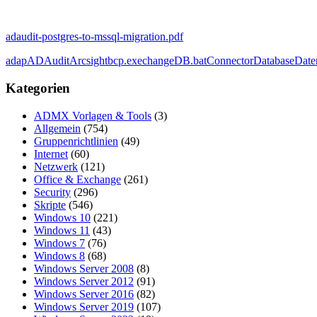
adaudit-postgres-to-mssql-migration.pdf
adap
ADAudit
Arcsight
bcp.exe
changeDB.bat
Connector
Database
Date
Kategorien
ADMX Vorlagen & Tools
(3)
Allgemein
(754)
Gruppenrichtlinien
(49)
Internet
(60)
Netzwerk
(121)
Office & Exchange
(261)
Security
(296)
Skripte
(546)
Windows 10
(221)
Windows 11
(43)
Windows 7
(76)
Windows 8
(68)
Windows Server 2008
(8)
Windows Server 2012
(91)
Windows Server 2016
(82)
Windows Server 2019
(107)