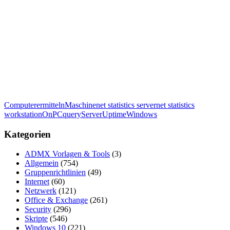
Computer
ermitteln
Maschine
net statistics server
net statistics
workstation
On
PC
query
Server
Uptime
Windows
Kategorien
ADMX Vorlagen & Tools
(3)
Allgemein
(754)
Gruppenrichtlinien
(49)
Internet
(60)
Netzwerk
(121)
Office & Exchange
(261)
Security
(296)
Skripte
(546)
Windows 10
(221)