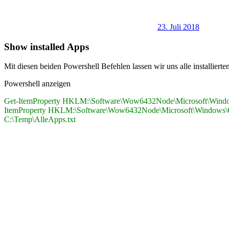
23. Juli 2018
Show installed Apps
Mit diesen beiden Powershell Befehlen lassen wir uns alle installiert
Powershell anzeigen
Get-ItemProperty HKLM:\Software\Wow6432Node\Microsoft\Windows\Cu
ItemProperty HKLM:\Software\Wow6432Node\Microsoft\Windows\Curren
C:\Temp\AlleApps.txt