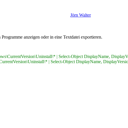
Jörn Walter
en Programme anzeigen oder in eine Textdatei exportieren.
rrentVersion\Uninstall\* | Select-Object DisplayName, DisplayVersi
tVersion\Uninstall\* | Select-Object DisplayName, DisplayVersion, 