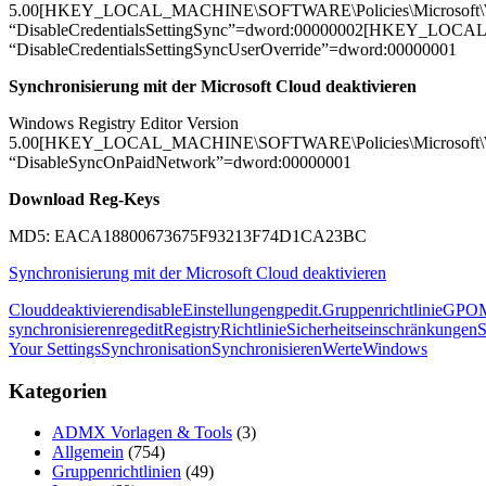
5.00[HKEY_LOCAL_MACHINE\SOFTWARE\Policies\Microsoft\Wi
“DisableCredentialsSettingSync”=dword:00000002[HKEY_LOCA
“DisableCredentialsSettingSyncUserOverride”=dword:00000001
Synchronisierung mit der Microsoft Cloud deaktivieren
Windows Registry Editor Version
5.00[HKEY_LOCAL_MACHINE\SOFTWARE\Policies\Microsoft\Wi
“DisableSyncOnPaidNetwork”=dword:00000001
Download Reg-Keys
MD5: EACA18800673675F93213F74D1CA23BC
Synchronisierung mit der Microsoft Cloud deaktivieren
Cloud
deaktivieren
disable
Einstellungen
gpedit.Gruppenrichtlinie
GPO
M
synchronisieren
regedit
Registry
Richtlinie
Sicherheitseinschränkungen
S
Your Settings
Synchronisation
Synchronisieren
Werte
Windows
Kategorien
ADMX Vorlagen & Tools
(3)
Allgemein
(754)
Gruppenrichtlinien
(49)