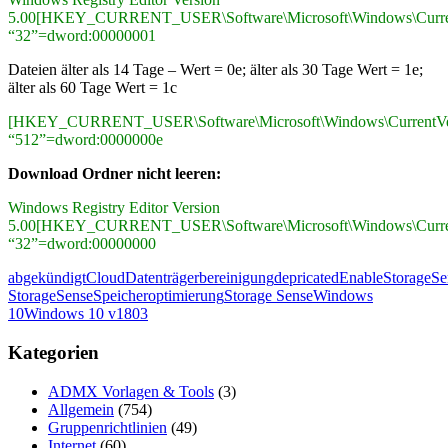
5.00[HKEY_CURRENT_USER\Software\Microsoft\Windows\CurrentVe
“32”=dword:00000001
Dateien älter als 14 Tage – Wert = 0e; älter als 30 Tage Wert = 1e;
älter als 60 Tage Wert = 1c
[HKEY_CURRENT_USER\Software\Microsoft\Windows\CurrentVersio
“512”=dword:0000000e
Download Ordner nicht leeren:
Windows Registry Editor Version
5.00[HKEY_CURRENT_USER\Software\Microsoft\Windows\CurrentVe
“32”=dword:00000000
abgekündigt
Cloud
Datenträgerbereinigung
depricated
EnableStorageSe
StorageSense
Speicheroptimierung
Storage Sense
Windows
10
Windows 10 v1803
Kategorien
ADMX Vorlagen & Tools
(3)
Allgemein
(754)
Gruppenrichtlinien
(49)
Internet
(60)