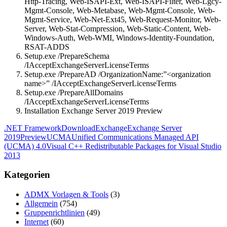
Http-Tracing, Web-ISAPI-Ext, Web-ISAPI-Filter, Web-Lgcy-
Mgmt-Console, Web-Metabase, Web-Mgmt-Console, Web-
Mgmt-Service, Web-Net-Ext45, Web-Request-Monitor, Web-
Server, Web-Stat-Compression, Web-Static-Content, Web-
Windows-Auth, Web-WMI, Windows-Identity-Foundation,
RSAT-ADDS
Setup.exe /PrepareSchema
/IAcceptExchangeServerLicenseTerms
Setup.exe /PrepareAD /OrganizationName:”<organization
name>” /IAcceptExchangeServerLicenseTerms
Setup.exe /PrepareAllDomains
/IAcceptExchangeServerLicenseTerms
Installation Exchange Server 2019 Preview
.NET Framework
Download
Exchange
Exchange Server
2019
Preview
UCMA
Unified Communications Managed API
(UCMA) 4.0
Visual C++ Redistributable Packages for Visual Studio
2013
Kategorien
ADMX Vorlagen & Tools
(3)
Allgemein
(754)
Gruppenrichtlinien
(49)
Internet
(60)