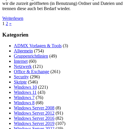
wir die zurzeit geöffneten (in Benutzung) Ordner und Dateien und
trennen diese auch bei Bedarf wieder.
Weiterlesen
Seitennummerierung
Nächste
1
2
»
Beiträge
der
Kategorien
Beiträge
ADMX Vorlagen & Tools
(3)
Allgemein
(754)
Gruppenrichtlinien
(49)
Internet
(60)
Netzwerk
(121)
Office & Exchange
(261)
Security
(296)
Skripte
(546)
Windows 10
(221)
Windows 11
(43)
Windows 7
(76)
Windows 8
(68)
Windows Server 2008
(8)
Windows Server 2012
(91)
Windows Server 2016
(82)
Windows Server 2019
(107)
Windows Server 2022
(19)