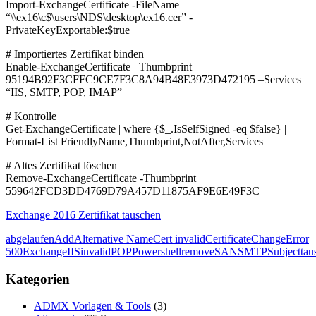
Import-ExchangeCertificate -FileName
“\\ex16\c$\users\NDS\desktop\ex16.cer” -
PrivateKeyExportable:$true
# Importiertes Zertifikat binden
Enable-ExchangeCertificate –Thumbprint
95194B92F3CFFC9CE7F3C8A94B48E3973D472195 –Services
“IIS, SMTP, POP, IMAP”
# Kontrolle
Get-ExchangeCertificate | where {$_.IsSelfSigned -eq $false} |
Format-List FriendlyName,Thumbprint,NotAfter,Services
# Altes Zertifikat löschen
Remove-ExchangeCertificate -Thumbprint
559642FCD3DD4769D79A457D11875AF9E6E49F3C
Exchange 2016 Zertifikat tauschen
abgelaufen
Add
Alternative Name
Cert invalid
Certificate
Change
Error
500
Exchange
IIS
invalid
POP
Powershell
remove
SAN
SMTP
Subject
tau
Kategorien
ADMX Vorlagen & Tools
(3)