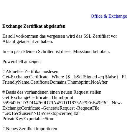
Office & Exchange
Exchange Zertifikat abgelaufen
Es soll vorkommen das vergessen wird das SSL Zertifikat vor
Ablauf getauscht zu haben.
In ein paar kleinen Schritten ist dieser Missstand behoben.
Powershell anzeigen
# Aktuelles Zertifikat auslesen
Get-ExchangeCertificate | Where {$_.IsSelfSigned -eq $false} | FL
FriendlyName,CertificateDomains,Thumbprint,NotAfter
# Basis des vorhandenen einen neuen Request stellen
Get-ExchangeCertificate -Thumbprint
559642FCD3DD4769D79A457D11875AF9E6E49F3C | New-
ExchangeCertificate -GenerateRequest -RequestFile
“\\ex16\c$\users\NDS\desktop\certreq.txt” -
PrivateKeyExportable:$true
# Neues Zertifkat importieren