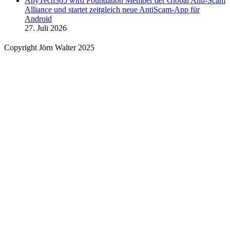
AnyTech365 wird Foundation Member der Global Anti-Scam
Alliance und startet zeitgleich neue AntiScam-App für
Android
27. Juli 2026
Copyright Jörn Walter 2025