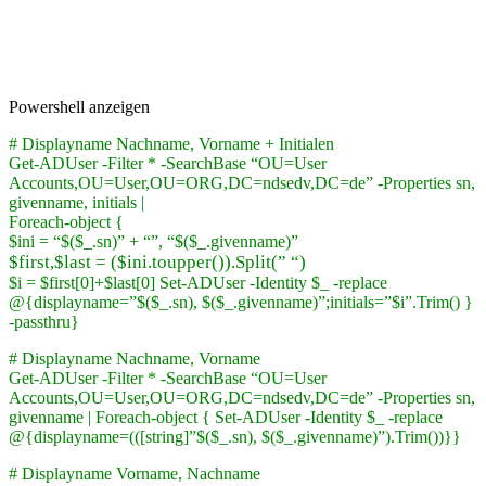
Powershell anzeigen
# Displayname Nachname, Vorname + Initialen
Get-ADUser -Filter * -SearchBase “OU=User
Accounts,OU=User,OU=ORG,DC=ndsedv,DC=de” -Properties sn,
givenname, initials |
Foreach-object {
$ini = “$($_.sn)” + “”, “$($_.givenname)”
$first,$last = ($ini.toupper()).Split(” “)
$i = $first[0]+$last[0]
Set-ADUser -Identity $_ -replace
@{displayname=”$($_.sn), $($_.givenname)”;initials=”$i”.Trim() }
-passthru
}
# Displayname Nachname, Vorname
Get-ADUser -Filter * -SearchBase “OU=User
Accounts,OU=User,OU=ORG,DC=ndsedv,DC=de” -Properties sn,
givenname | Foreach-object { Set-ADUser -Identity $_ -replace
@{displayname=(([string]”$($_.sn), $($_.givenname)”).Trim())}}
# Displayname Vorname, Nachname