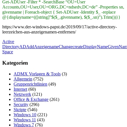
Get-ADUser -Filter * -SearchBase “OU=User
Accounts,OU=User,OU=ORG,DC=ndsedv,DC=de” -Properties sn,
givenname | Foreach-object { Set-ADUser -Identity $_ -replace
@{displayname=(([string]”$($_.givenname), $($_.sn)”).Trim())}}
https://www.der-windows-papst.de/2019/09/17/active-directory-
leerzeichen-aus-anzeigenamen-entfernen/
Active
Directory
AD
Add
Anzeigename
Change
create
DisplayName
GivenNa
Space
Kategorien
ADMX Vorlagen & Tools
(3)
Allgemein
(752)
Gruppenrichtlinien
(49)
Internet
(60)
Netzwerk
(121)
Office & Exchange
(261)
Security
(296)
Skripte
(546)
Windows 10
(221)
Windows 11
(43)
Windows 7
(76)