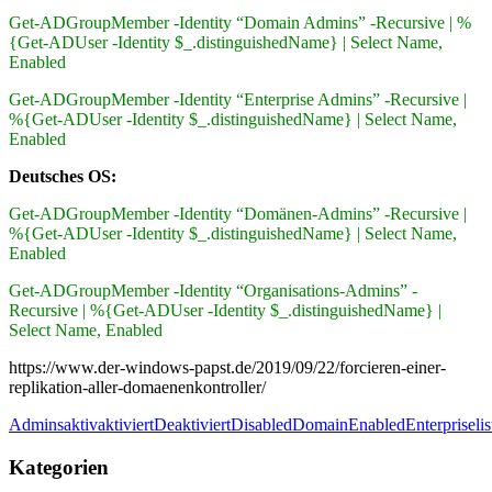
Get-ADGroupMember -Identity “Domain Admins” -Recursive | %
{Get-ADUser -Identity $_.distinguishedName} | Select Name,
Enabled
Get-ADGroupMember -Identity “Enterprise Admins” -Recursive |
%{Get-ADUser -Identity $_.distinguishedName} | Select Name,
Enabled
Deutsches OS:
Get-ADGroupMember -Identity “Domänen-Admins” -Recursive |
%{Get-ADUser -Identity $_.distinguishedName} | Select Name,
Enabled
Get-ADGroupMember -Identity “Organisations-Admins” -
Recursive | %{Get-ADUser -Identity $_.distinguishedName} |
Select Name, Enabled
https://www.der-windows-papst.de/2019/09/22/forcieren-einer-
replikation-aller-domaenenkontroller/
Admins
aktiv
aktiviert
Deaktiviert
Disabled
Domain
Enabled
Enterprise
lis
Kategorien