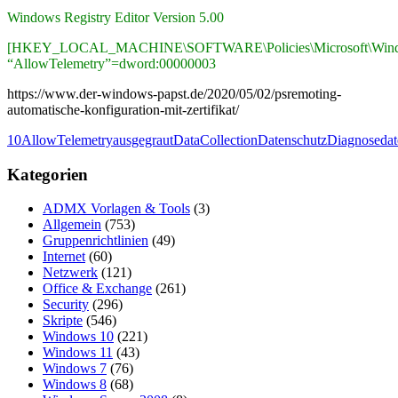
Windows Registry Editor Version 5.00
[HKEY_LOCAL_MACHINE\SOFTWARE\Policies\Microsoft\Window
“AllowTelemetry”=dword:00000003
https://www.der-windows-papst.de/2020/05/02/psremoting-
automatische-konfiguration-mit-zertifikat/
10
AllowTelemetry
ausgegraut
DataCollection
Datenschutz
Diagnosedat
Kategorien
ADMX Vorlagen & Tools
(3)
Allgemein
(753)
Gruppenrichtlinien
(49)
Internet
(60)
Netzwerk
(121)
Office & Exchange
(261)
Security
(296)
Skripte
(546)
Windows 10
(221)
Windows 11
(43)
Windows 7
(76)
Windows 8
(68)