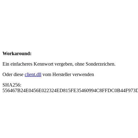
Workaround:
Ein einfacheres Kennwort vergeben, ohne Sonderzeichen.
Oder diese
client.dll
vom Hersteller verwenden
SHA256:
556467B24E0456E022324ED815FE35460994C8FFDC0B44F973