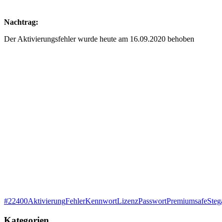
Nachtrag:
Der Aktivierungsfehler wurde heute am 16.09.2020 behoben
#
22
400
Aktivierung
Fehler
Kennwort
Lizenz
Passwort
Premium
safe
Steg
Kategorien