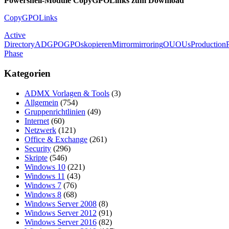
Powershell-Module CopyGPOLinks zum Download
CopyGPOLinks
Active
Directory
AD
GPO
GPOs
kopieren
Mirror
mirroring
OU
OUs
Production
Phase
Kategorien
ADMX Vorlagen & Tools
(3)
Allgemein
(754)
Gruppenrichtlinien
(49)
Internet
(60)
Netzwerk
(121)
Office & Exchange
(261)
Security
(296)
Skripte
(546)
Windows 10
(221)
Windows 11
(43)
Windows 7
(76)
Windows 8
(68)
Windows Server 2008
(8)
Windows Server 2012
(91)
Windows Server 2016
(82)