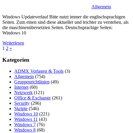
Allgemein
Windows Updateverlauf Bitte nutzt immer die englischsprachigen
Seiten. Zum einen sind diese aktueller und leichter zu verstehen, als
die maschinenübersetzten Seiten. Deutschsprachige Seiten:
Windows 10
Weiterlesen
Seitennummerierung
Nächste
1
2
»
Beiträge
der
Kategorien
Beiträge
ADMX Vorlagen & Tools
(3)
Allgemein
(754)
Gruppenrichtlinien
(49)
Internet
(60)
Netzwerk
(121)
Office & Exchange
(261)
Security
(296)
Skripte
(546)
Windows 10
(221)
Windows 11
(43)
Windows 7
(76)
Windows 8
(68)