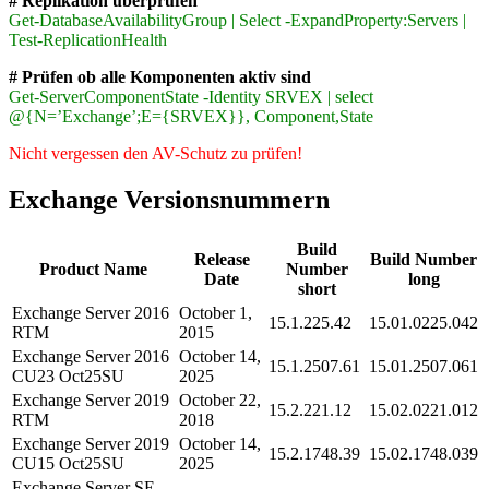
# Replikation überprüfen
Get-DatabaseAvailabilityGroup | Select -ExpandProperty:Servers |
Test-ReplicationHealth
# Prüfen ob alle Komponenten aktiv sind
Get-ServerComponentState -Identity SRVEX | select
@{N=’Exchange’;E={SRVEX}}, Component,State
Nicht vergessen den AV-Schutz zu prüfen!
Exchange Versionsnummern
Build
Release
Build Number
Product Name
Number
Date
long
short
Exchange Server 2016
October 1,
15.1.225.42
15.01.0225.042
RTM
2015
Exchange Server 2016
October 14,
15.1.2507.61
15.01.2507.061
CU23 Oct25SU
2025
Exchange Server 2019
October 22,
15.2.221.12
15.02.0221.012
RTM
2018
Exchange Server 2019
October 14,
15.2.1748.39
15.02.1748.039
CU15 Oct25SU
2025
Exchange Server SE