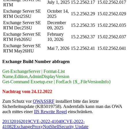
July 1, 2025
15.2.2562.17
15.02.2562.017
RTM
Exchange Server SE
October 14,
15.2.2562.29
15.02.2562.029
RTM Oct25SU
2025
Exchange Server SE
December
15.2.2562.35
15.02.2562.035
RTM Dec25SU
09, 2025
Exchange Server SE
February
15.2.2562.37
15.02.2562.037
RTM Feb26SU
10, 2026
Exchange Server SE
Mai 7, 2026
15.2.2562.41
15.02.2562.041
RTM May26HU
Exchange Build Number abfragen
Get-ExchangeServer | Format-List
Name,Edition,AdminDisplayVersion
Get-Command Exsetup.exe | ForEach {$_.FileVersionInfo}
Nachtrag vom 24.12.2022
Zum Schutz vor
OWASSRF
installiert bitte das letzte
Sicherheitsupdate (KB5019758). Andernfalls kann man das OWA
auch mittes einer
IIS Rewrite Regel
einschränken.
2013
2016
2019
CVE-2022-41040
CVE-2022-
41082
Exchange
ProxyNotShell
Security Update