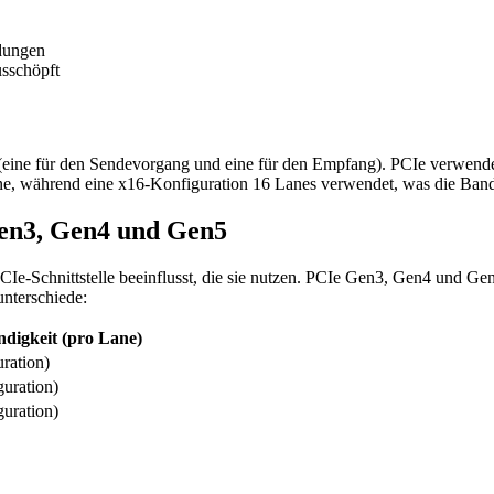
ndungen
usschöpft
n (eine für den Sendevorgang und eine für den Empfang). PCIe verwen
ane, während eine x16-Konfiguration 16 Lanes verwendet, was die Band
Gen3, Gen4 und Gen5
-Schnittstelle beeinflusst, die sie nutzen. PCIe Gen3, Gen4 und Gen5
unterschiede:
digkeit (pro Lane)
ration)
uration)
uration)