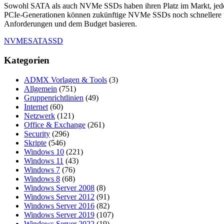
Sowohl SATA als auch NVMe SSDs haben ihren Platz im Markt, jedoch
PCIe-Generationen können zukünftige NVMe SSDs noch schnellere un
Anforderungen und dem Budget basieren.
NVME
SATA
SSD
Kategorien
ADMX Vorlagen & Tools
(3)
Allgemein
(751)
Gruppenrichtlinien
(49)
Internet
(60)
Netzwerk
(121)
Office & Exchange
(261)
Security
(296)
Skripte
(546)
Windows 10
(221)
Windows 11
(43)
Windows 7
(76)
Windows 8
(68)
Windows Server 2008
(8)
Windows Server 2012
(91)
Windows Server 2016
(82)
Windows Server 2019
(107)
Windows Server 2022
(19)