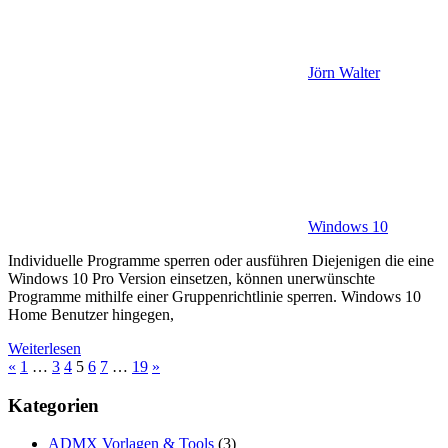
Jörn Walter
Windows 10
Individuelle Programme sperren oder ausführen Diejenigen die eine
Windows 10 Pro Version einsetzen, können unerwünschte
Programme mithilfe einer Gruppenrichtlinie sperren. Windows 10
Home Benutzer hingegen,
Weiterlesen
Seitennummerierung
Vorherige
Nächste
«
1
…
3
4
5
6
7
…
19
»
Beiträge
Beiträge
der
Kategorien
Beiträge
ADMX Vorlagen & Tools
(3)